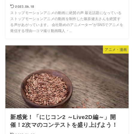
2023.06.18
ストップモーションアニメの動画に絶賛の声 最近話題になっている
ストップモーションアニメの動画を制作した篠原健太さんを絶賛す
る声があがっています。 会社勤めのアニメーター”がSNSでアニメを
発信する理由―コマ撮り動画職人・...
アニメ・漫画
新感覚！「にじコン2 ～Live2D編～」開
催！2次マのコンテストを盛り上げよう！