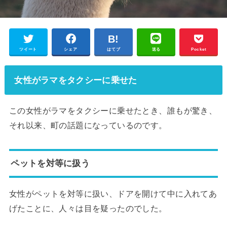
ツイート
シェア
はてブ
送る
Pocket
女性がラマをタクシーに乗せた
この女性がラマをタクシーに乗せたとき、誰もが驚き、
それ以来、町の話題になっているのです。
ペットを対等に扱う
女性がペットを対等に扱い、ドアを開けて中に入れてあ
げたことに、人々は目を疑ったのでした。