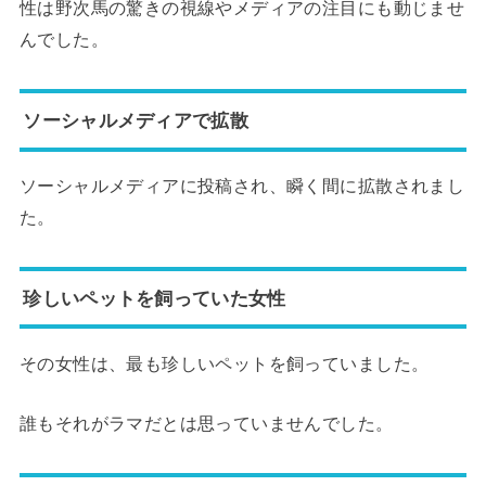
性は野次馬の驚きの視線やメディアの注目にも動じませ
んでした。
ソーシャルメディアで拡散
ソーシャルメディアに投稿され、瞬く間に拡散されまし
た。
珍しいペットを飼っていた女性
その女性は、最も珍しいペットを飼っていました。
誰もそれがラマだとは思っていませんでした。