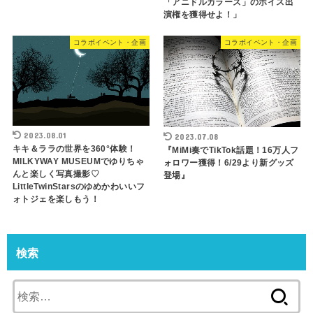
「アニドルカラーズ」のボイス出
演権を獲得せよ！」
コラボイベント・企画
コラボイベント・企画
2023.08.01
2023.07.08
キキ＆ララの世界を360°体験！
『MiMi奏でTikTok話題！16万人フ
MILKYWAY MUSEUMでゆりちゃ
ォロワー獲得！6/29より新グッズ
んと楽しく写真撮影♡
登場』
LittleTwinStarsのゆめかわいいフ
ォトジェを楽しもう！
検索
検
索: