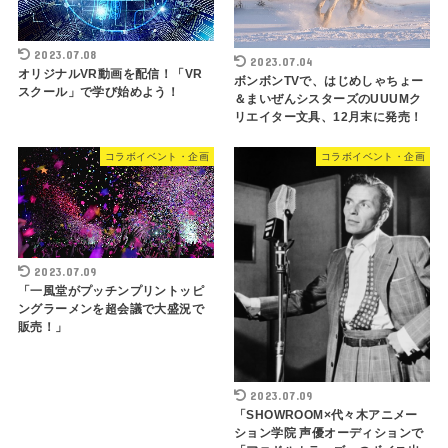
2023.07.08
2023.07.04
オリジナルVR動画を配信！「VR
ボンボンTVで、はじめしゃちょー
スクール」で学び始めよう！
＆まいぜんシスターズのUUUMク
リエイター文具、12月末に発売！
コラボイベント・企画
コラボイベント・企画
2023.07.09
「一風堂がプッチンプリントッピ
ングラーメンを超会議で大盛況で
販売！」
2023.07.09
「SHOWROOM×代々木アニメー
ション学院 声優オーディションで