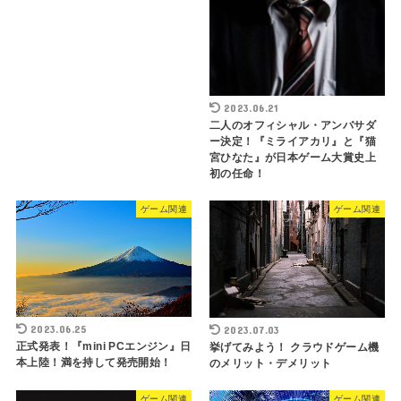
2023.06.21
二人のオフィシャル・アンバサダ
ー決定！『ミライアカリ』と『猫
宮ひなた』が日本ゲーム大賞史上
初の任命！
ゲーム関連
ゲーム関連
2023.06.25
2023.07.03
正式発表！『mini PCエンジン』日
挙げてみよう！ クラウドゲーム機
本上陸！満を持して発売開始！
のメリット・デメリット
ゲーム関連
ゲーム関連