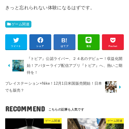
きっと忘れられない体験になるはずです。
ゲーム関連
ツイート
シェア
はてブ
送る
Pocket
『トピア』公認ライバー、２４名のデビュー！収益化開
始！アバターライブ配信アプリ『トピア』へ、熱いご期
待を！
プレイステーション×Nike！12月1日米国販売開始！日本
でも販売？
RECOMMEND
ゲーム関連
ゲーム関連