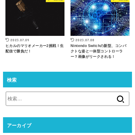
2023.07.08
2023.07.09
Nintendo Switchの新型、コンパ
ヒカルのマリオメーカー2挑戦！生
クトな姿と一体型コントローラ
配信で勝負だ！
ー？画像がリークされる！
検索
検
索:
アーカイブ