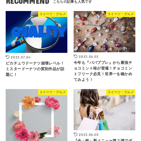
RECOMMEND
スイーツ・グルメ
スイーツ・グルメ
2023.06.22
2023.07.04
今年も『パパブブレ』から最強チ
ピカチュウドーナツ崩壊レベル！
ョコミント味が登場！チョコミン
ミスタードーナツの変則作品が話
トフリーク必見！世界一を確かめ
題に！
てみよう！
スイーツ・グルメ
スイーツ・グルメ
2023.06.20
『金・銀』新メニュー第２弾でポ