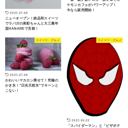
ケモンカフェがパワーアップ！
今なら販売開始！
2023.07.08
ニューオープン！絶品和スイーツ
でラバガの美彩ちゃんと大三萬年
堂HANAREで舌鼓！
スイーツ・グルメ
スイーツ・グルメ
2023.07.08
かわいいマカロン乗せて！究極の
かき氷！”日光天然氷”でキーンと
こない！
2023.06.22
「スパイダーマン」と「ピザポテ