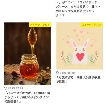
ト」がコラボ！「スパイダーチー
ズソース」をかけ放題で、激ウマ
のコロッケを東京店でジャッ
ク！？
スイーツ・グルメ
スイーツ・グルメ
2023.06.22
！可愛すぎる！店番犬が焼き芋屋
で話題！
2023.07.08
「ハニータピオカが、comma tea
からじっくり漬け込んだハチミツ
で新登場！」