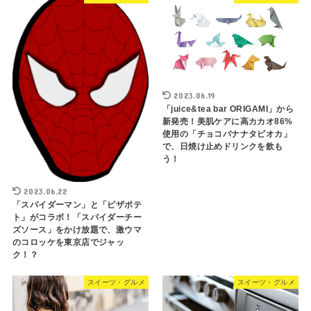
2023.06.19
「juice&tea bar ORIGAMI」から
新発売！美肌ケアに高カカオ86%
使用の「チョコバナナタピオカ」
で、日焼け止めドリンクを飲も
う！
2023.06.22
「スパイダーマン」と「ピザポテ
ト」がコラボ！「スパイダーチー
ズソース」をかけ放題で、激ウマ
のコロッケを東京店でジャッ
ク！？
スイーツ・グルメ
スイーツ・グルメ