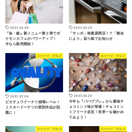
2023.06.20
2023.06.22
『金・銀』新メニュー第２弾でポ
「サンボ」秋葉原閉店！？「都合
ケモンカフェがパワーアップ！
により」貼り紙でお知らせ
今なら販売開始！
スイーツ・グルメ
スイーツ・グルメ
2023.06.22
2023.07.04
今年も『パパブブレ』から最強チ
ピカチュウドーナツ崩壊レベル！
ョコミント味が登場！チョコミン
ミスタードーナツの変則作品が話
トフリーク必見！世界一を確かめ
題に！
てみよう！
スイーツ・グルメ
スイーツ・グルメ