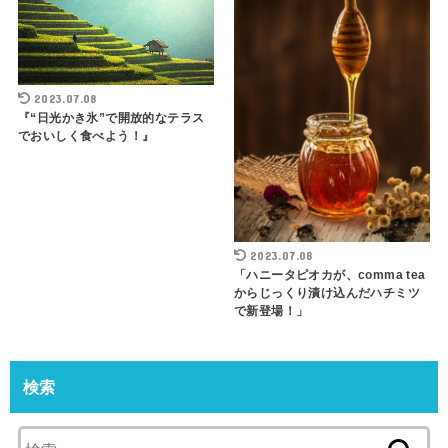
2023.07.08
『“日光かき氷”で開放的なテラス
でおいしく食べよう！』
2023.07.08
「ハニータピオカが、comma tea
からじっくり漬け込んだハチミツ
で新登場！」
検索
検