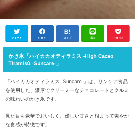
ツイート
シェア
はてブ
送る
Pocket
かき氷「ハイカカオティラミス -High Cacao
Tiramisù -Suncare-」
「ハイカカオティラミス -Suncare-」は、サンケア食品
を使用した、濃厚でクリーミーなチョコレートとクルミ
の味わいのかき氷です。
見た目も豪華でおいしく、優しい甘さと相まって爽やか
な食感が特徴です。