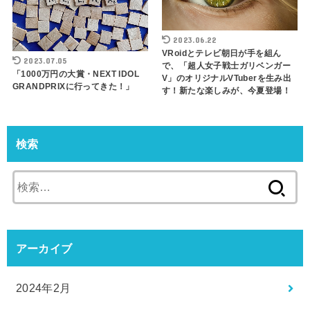
2023.06.22
VRoidとテレビ朝日が手を組ん
2023.07.05
で、「超人女子戦士ガリベンガー
「1000万円の大賞・NEXT IDOL
V」のオリジナルVTuberを生み出
GRANDPRIXに行ってきた！」
す！新たな楽しみが、今夏登場！
検索
検
索:
アーカイブ
2024年2月