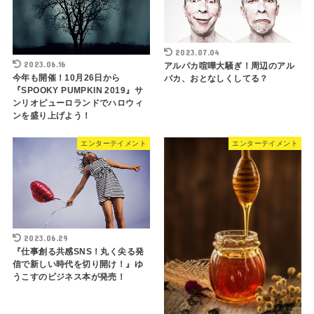
2023.07.04
2023.06.16
アルパカ喧嘩大騒ぎ！周辺のアル
今年も開催！10月26日から
パカ、おとなしくしてる？
『SPOOKY PUMPKIN 2019』サ
ンリオピューロランドでハロウィ
ンを盛り上げよう！
エンターテイメント
エンターテイメント
2023.06.29
『仕事創る共感SNS！丸く尖る発
信で新しい時代を切り開け！』ゆ
うこすのビジネス本が発売！