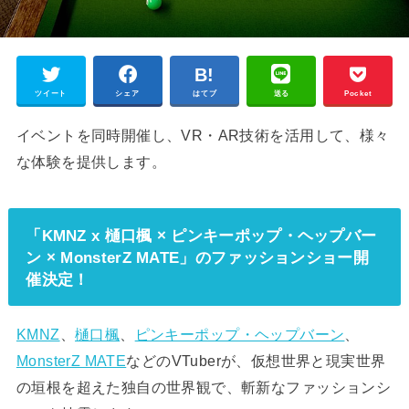
ツイート
シェア
はてブ
送る
Pocket
イベントを同時開催し、VR・AR技術を活用して、様々
な体験を提供します。
「KMNZ x 樋口楓 × ピンキーポップ・ヘップバー
ン × MonsterZ MATE」のファッションショー開
催決定！
KMNZ
、
樋口楓
、
ピンキーポップ・ヘップバーン
、
MonsterZ MATE
などのVTuberが、仮想世界と現実世界
の垣根を超えた独自の世界観で、斬新なファッションシ