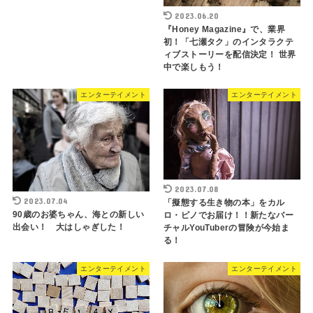
2023.06.20
『Honey Magazine』で、業界
初！「七瀬タク」のインタラクテ
ィブストーリーを配信決定！ 世界
中で楽しもう！
エンターテイメント
エンターテイメント
2023.07.08
2023.07.04
「擬態する生き物の本」をカル
90歳のお婆ちゃん、海との新しい
ロ・ピノでお届け！！新たなバー
出会い！ 大はしゃぎした！
チャルYouTuberの冒険が今始ま
る！
エンターテイメント
エンターテイメント