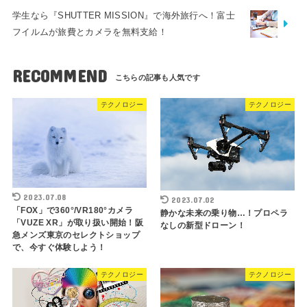
学生なら『SHUTTER MISSION』で海外旅行へ！富士
フイルムが旅費とカメラを無料支給！
RECOMMEND
テクノロジー
テクノロジー
2023.07.08
2023.07.02
「FOX」で360°/VR180°カメラ
静かな未来の乗り物…！プロペラ
「VUZE XR」が取り扱い開始！阪
なしの新型ドローン！
急メンズ東京のセレクトショップ
で、今すぐ体験しよう！
テクノロジー
テクノロジー