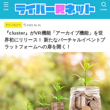
MENU
SEARCH
2023.06.26
テクノロジー
『cluster』がVR機能「アーカイブ機能」を世
界初にリリース！ 新たなバーチャルイベントプ
ラットフォームへの扉を開く！