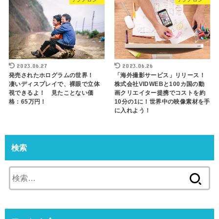
2023.06.26
2023.06.27
「海外撮影サービス」リリース！
発売されたホログラムの世界！
株式会社VIDWEBと100カ国の動
凄いディスプレイで、裸眼で立体
画クリエイター提携でコストを約
視できるよ！ 見たことない価
10分の1に！世界中の映像素材を手
格：65万円！
に入れよう！
検索
検
索: