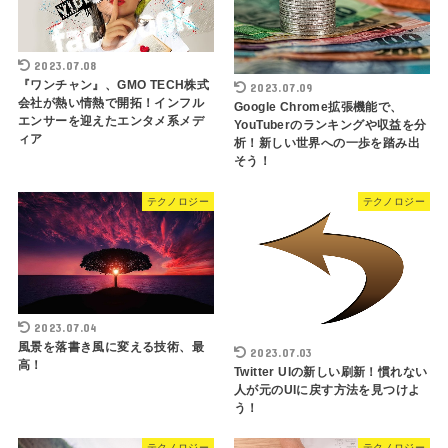
2023.07.08
『ワンチャン』、GMO TECH株式
2023.07.09
会社が熱い情熱で開拓！インフル
Google Chrome拡張機能で、
エンサーを迎えたエンタメ系メデ
YouTuberのランキングや収益を分
ィア
析！新しい世界への一歩を踏み出
そう！
テクノロジー
テクノロジー
2023.07.04
風景を落書き風に変える技術、最
2023.07.03
高！
Twitter UIの新しい刷新！慣れない
人が元のUIに戻す方法を見つけよ
う！
テクノロジー
テクノロジー