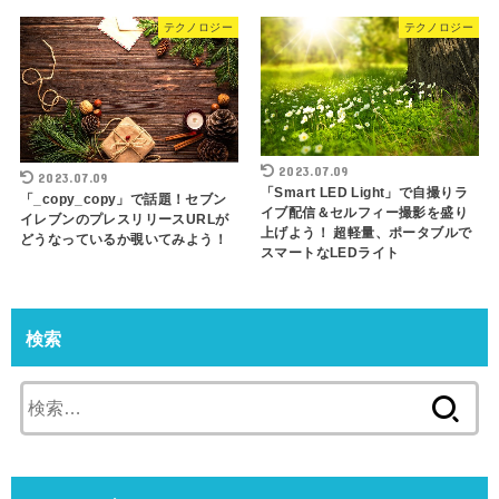
テクノロジー
テクノロジー
2023.07.09
2023.07.09
「Smart LED Light」で自撮りラ
「_copy_copy」で話題！セブン
イブ配信＆セルフィー撮影を盛り
イレブンのプレスリリースURLが
上げよう！ 超軽量、ポータブルで
どうなっているか覗いてみよう！
スマートなLEDライト
検索
検
索: