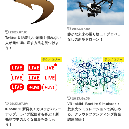
2023.07.02
2023.07.03
静かな未来の乗り物…！プロペラ
Twitter UIの新しい刷新！慣れない
なしの新型ドローン！
人が元のUIに戻す方法を見つけよ
う！
テクノロジー
テクノロジー
2023.06.30
2023.07.09
VR takibi~Bonfire Simulator~:
iPhone 11新発表！カメラがパワー
焚き火シミュレーションで楽しめ
アップ、ライブ配信者も喜ぶ！新
る、クラウドファンディング資金
機能で夢のような撮影を楽しも
調達開始！
う！