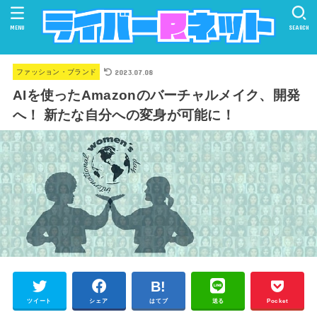
MENU
SEARCH
2023.07.08
ファッション・ブランド
AIを使ったAmazonのバーチャルメイク、開発
へ！ 新たな自分への変身が可能に！
ツイート
シェア
はてブ
送る
Pocket