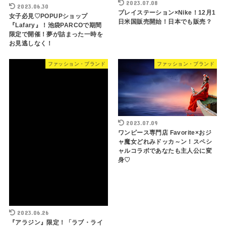
2023.07.08
2023.06.30
プレイステーション×Nike！12月1
女子必見♡POPUPショップ
日米国販売開始！日本でも販売？
『Lafary』！池袋PARCOで期間
限定で開催！夢が詰まった一時を
お見逃しなく！
ファッション・ブランド
ファッション・ブランド
2023.07.09
ワンピース専門店 Favorite×おジ
ャ魔女どれみドッカ～ン！スペシ
ャルコラボであなたも主人公に変
身♡
2023.06.26
『アラジン』限定！「ラブ・ライ