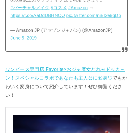
890点以上のリップアイテムで利用できます。
#バーチャルメイク
#コスメ
#Amazon
⇒
https://t.co/AaDdUBHNCO
pic.twitter.com/niBI2e8qDb
— Amazon JP (アマゾンジャパン) (@AmazonJP)
June 5, 2019
ワンピース専門店 Favorite×おジャ魔女どれみドッカ～
ン！スペシャルコラボであなたも主人公に変身♡
でもか
わいく変身について紹介しています！ぜひ御覧くださ
い！