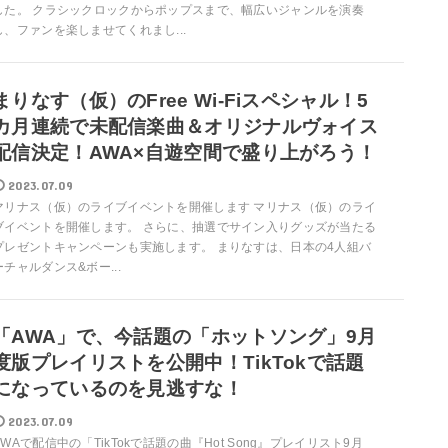
した。 クラシックロックからポップスまで、幅広いジャンルを演奏
し、ファンを楽しませてくれまし...
まりなす（仮）のFree Wi-Fiスペシャル！5
カ月連続で未配信楽曲＆オリジナルヴォイス
配信決定！AWA×自遊空間で盛り上がろう！
2023.07.09
マリナス（仮）のライブイベントを開催します マリナス（仮）のライ
ブイベントを開催します。 さらに、抽選でサイン入りグッズが当たる
プレゼントキャンペーンも実施します。 まりなすは、日本の4人組バ
ーチャルダンス&ボー...
「AWA」で、今話題の「ホットソング」9月
度版プレイリストを公開中！TikTokで話題
になっているのを見逃すな！
2023.07.09
AWAで配信中の「TikTokで話題の曲『Hot Song』プレイリスト9月