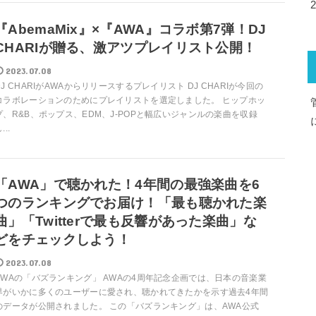
『AbemaMix』×『AWA』コラボ第7弾！DJ
CHARIが贈る、激アツプレイリスト公開！
2023.07.08
DJ CHARIがAWAからリリースするプレイリスト DJ CHARIが今回の
コラボレーションのためにプレイリストを選定しました。 ヒップホッ
プ、R&B、ポップス、EDM、J-POPと幅広いジャンルの楽曲を収録
...
「AWA」で聴かれた！4年間の最強楽曲を6
つのランキングでお届け！「最も聴かれた楽
曲」「Twitterで最も反響があった楽曲」な
どをチェックしよう！
2023.07.08
AWAの「バズランキング」 AWAの4周年記念企画では、日本の音楽業
界がいかに多くのユーザーに愛され、聴かれてきたかを示す過去4年間
のデータが公開されました。 この「バズランキング」は、AWA公式