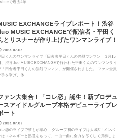
witterで過去4年...
MUSIC EXCHANGEライブレポート！渋谷
duo MUSIC EXCHANGEで配信者・平田く
んとリスナーが作り上げたワンマンライブ！
2023.07.03
平田くんのワンマンライブ「田舎者平田くんの強烈ワンマン」 3月15
日、渋谷duo MUSIC EXCHANGEで行われた平田くんのワンマンライ
ブ「田舎者平田くんの強烈ワンマン」が開催されました。 ファン全員
が手を挙げ、体...
ファン大集合！「コレ恋」誕生！新プロデュ
ースアイドルグループ本格デビューライブレ
ポート
2023.07.09
コレ恋のライブで誰もが感心！ グループ初のライブは大成功! メンバ
ーはエネルギーと熱意をもって、一曲一曲に全力を尽くして演奏しま