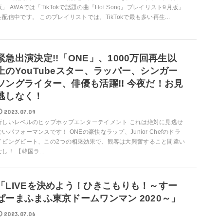
版」 AWAでは「TikTokで話題の曲『Hot Song』プレイリスト9月版」
を配信中です。 このプレイリストでは、TikTokで最も多い再生...
緊急出演決定!!「ONE」、1000万回再生以
上のYouTubeスター、ラッパー、シンガー
ソングライター、俳優も活躍!! 今夜だ！お見
逃しなく！
2023.07.09
新しいレベルのヒップホップエンターテイメント これは絶対に見逃せ
ないパフォーマンスです！ ONEの豪快なラップ、Junior Chefのドラ
イビングビート、この2つの相乗効果で、観客は大興奮すること間違い
なし！ 【韓国ラ...
「LIVEを決めよう！ひきこもりも！～すー
ぱーまふまふ東京ドームワンマン 2020～」
2023.07.06