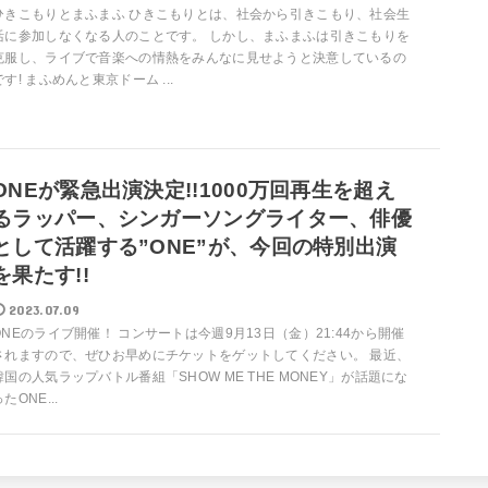
ひきこもりとまふまふ ひきこもりとは、社会から引きこもり、社会生
活に参加しなくなる人のことです。 しかし、まふまふは引きこもりを
克服し、ライブで音楽への情熱をみんなに見せようと決意しているの
です! まふめんと東京ドーム ...
ONEが緊急出演決定!!1000万回再生を超え
るラッパー、シンガーソングライター、俳優
として活躍する”ONE”が、今回の特別出演
を果たす!!
2023.07.09
ONEのライブ開催！ コンサートは今週9月13日（金）21:44から開催
されますので、ぜひお早めにチケットをゲットしてください。 最近、
韓国の人気ラップバトル番組「SHOW ME THE MONEY」が話題にな
たONE...