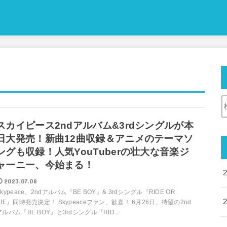
スカイピース2ndアルバム&3rdシングルが本
日大発売！新曲12曲収録＆アニメのテーマソ
ングも収録！人気YouTuberの壮大な音楽ジ
ャーニー、今始まる！
2023.07.08
Skypeace、2ndアルバム『BE BOY』& 3rdシングル『RIDE OR
DIE』同時発売決定！ Skypeaceファン、歓喜！ 6月26日、待望の2nd
アルバム『BE BOY』と3rdシングル『RID...