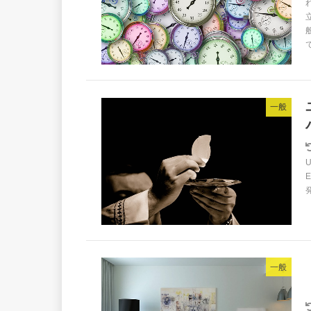
で
一般
U
一般