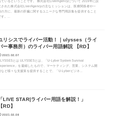
れているということです。 株式会社LiverAgencyについて 2019年に設
立された株式会社LiverAgencyの主なミッションは、医療関係者や一
般の方に、最新の肝臓に関するユニークな専門用語集を提供すること
す。...
ユリシスでライバー活動！｜ulysses（ライ
バー事務所）のライバー用語解説 【RD】
2023.02.07
LYSSESとは ULYSSESとは、「U-Lyber System Survival
Experience」を凝縮したもので、マーケティング、営業、システム開
発など様々な支援策を提供することで、「U-Lyberビジネ...
「LIVE STAR|ライバー用語を解説！」
【RD】
2023.02.08