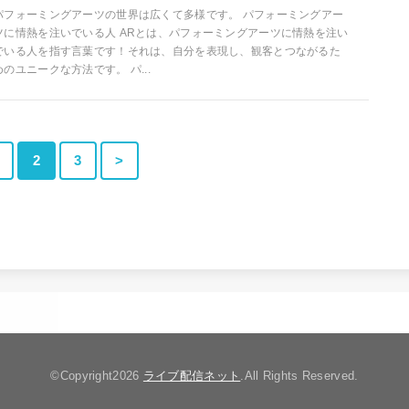
パフォーミングアーツの世界は広くて多様です。 パフォーミングアー
ツに情熱を注いでいる人 ARとは、パフォーミングアーツに情熱を注い
でいる人を指す言葉です！それは、自分を表現し、観客とつながるた
めのユニークな方法です。 パ...
2
3
>
©Copyright2026
ライブ配信ネット
.All Rights Reserved.