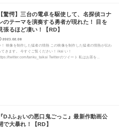
【驚愕】三台の電卓を駆使して、名探偵コナ
ンのテーマを演奏する勇者が現れた！ 目を
見張るほど凄い！【RD】
2023.02.08
い！ 映像を制作した猛者の情熱 この映像を制作した猛者の情熱が伝わ
ってきます。 今すぐご覧ください！ ikai い！
ttps://twitter.com/tanku_taikai Twitterのツイート 私はお茶を...
『DJふぉいの悪口鬼ごっこ』最新作動画公
開で大暴れ！【RD】