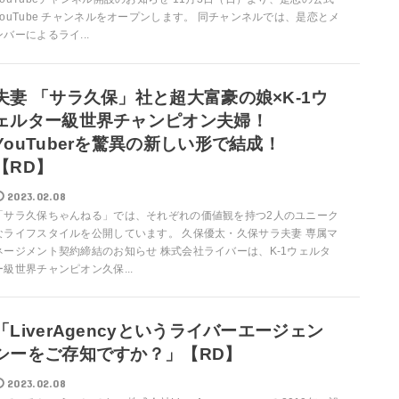
YouTube チャンネルをオープンします。 同チャンネルでは、是恋とメ
ンバーによるライ...
夫妻 「サラ久保」社と超大富豪の娘×K-1ウ
ェルター級世界チャンピオン夫婦！
YouTuberを驚異の新しい形で結成！
【RD】
2023.02.08
「サラ久保ちゃんねる」では、それぞれの価値観を持つ2人のユニーク
なライフスタイルを公開しています。 久保優太・久保サラ夫妻 専属マ
ネージメント契約締結のお知らせ 株式会社ライバーは、K-1ウェルタ
ー級世界チャンピオン久保...
「LiverAgencyというライバーエージェン
シーをご存知ですか？」【RD】
2023.02.08