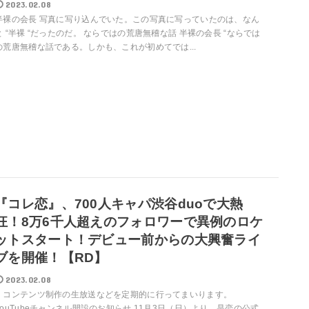
2023.02.08
半裸の会長 写真に写り込んでいた。この写真に写っていたのは、なん
と “半裸 “だったのだ。 ならではの荒唐無稽な話 半裸の会長 “ならでは
の荒唐無稽な話である。しかも、これが初めてでは...
『コレ恋』、700人キャパ渋谷duoで大熱
狂！8万6千人超えのフォロワーで異例のロケ
ットスタート！デビュー前からの大興奮ライ
ブを開催！【RD】
2023.02.08
、コンテンツ制作の生放送などを定期的に行ってまいります。
YouTubeチャンネル開設のお知らせ 11月3日（日）より、是恋の公式