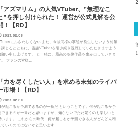
「アズマリム」の人気VTuber、”無理なこ
と”を押し付けられた！ 運営が公式見解を公
開！【RD】
2023.02.08
VTuberにふさわしくない また、今後同様の事態が発生しないよう対策
を講じるとともに、当該VTuberを引き続き視聴していただきますよう
お願い申し上げます。 と一緒に、最高の映像作品を生み出していきま
す。 ファンの皆様...
「力を尽くしたい人」を求める未知のライバ
ー市場！【RD】
2023.02.08
何が起こるか予測できるのが一番だ ということです。何が起こるか予
測できるのが一番だと思いますが、知らないでただ驚くのも楽しいと
思います。 これからの時代、何が起こるか予測できる人がどんどん増
えていくのではないかと思います...