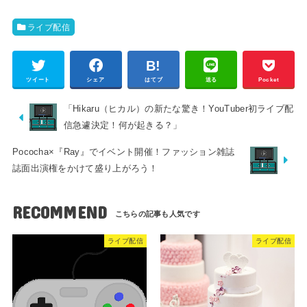
ライブ配信
ツイート
シェア
はてブ
送る
Pocket
「Hikaru（ヒカル）の新たな驚き！YouTuber初ライブ配
信急遽決定！何が起きる？」
Pococha×『Ray』でイベント開催！ファッション雑誌
誌面出演権をかけて盛り上がろう！
RECOMMEND
ライブ配信
ライブ配信