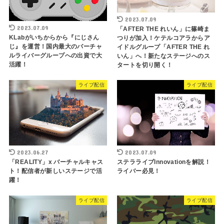
2023.07.09
2023.07.09
「AFTER THE れいん」に篠崎ま
KLabがいちからから『にじさん
つりが加入！ケテルコアラからア
じ』を運営！国内最大のバーチャ
イドルグループ「AFTER THE れ
ルライバーグループへの出資で大
いん」へ！新たなステージへのス
活躍！
タートを切り開く！
ライブ配信
ライブ配信
2023.06.27
2023.07.09
「REALITY」x バーチャルキャス
ステラライブInnovationを解説！
ト！配信者が新しいステージで活
ライバー必見！
躍！
ライブ配信
ライブ配信