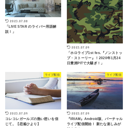
2023.07.08
「LIVE STAR のライバー用語解
説！」
2023.07.09
「ホロライブ1st fes.『ノンストッ
プ・ストーリー』！2020年1月24
日豊洲PITで大騒ぎ！」
ライブ配信
ライブ配信
2023.07.09
2023.07.09
コレコレガールズの熱い想いを信
『IRIAM』Android版、バーチャル
じて。【恋遙ひより】
ライブ配信開始！ 新たな楽しみが