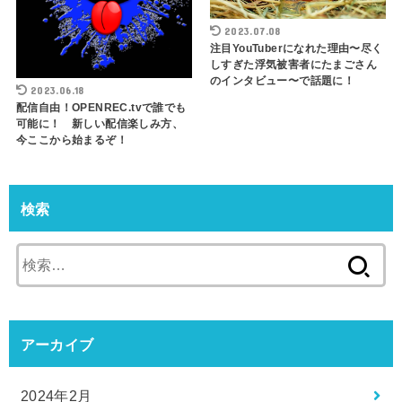
2023.07.08
注目YouTuberになれた理由〜尽く
しすぎた浮気被害者にたまごさん
のインタビュー〜で話題に！
2023.06.18
配信自由！OPENREC.tvで誰でも
可能に！ 新しい配信楽しみ方、
今ここから始まるぞ！
検索
検
索:
アーカイブ
2024年2月