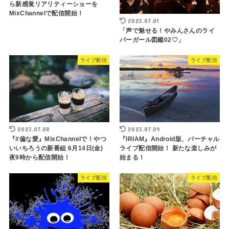
ら新感覚リアリティーショーを
MixChannelで配信開始！
2023.07.01
「声で魅せる！やみんさんのライ
バーガール図鑑02♡」
ライブ配信
ライブ配信
2023.07.08
2023.07.09
『#偏な愛』MixChannelで！やつ
『IRIAM』Android版、バーチャル
いいちろうの新番組 6月14日(金)
ライブ配信開始！ 新たな楽しみが
夜9時から配信開始！
始まる！
ライブ配信
ライブ配信