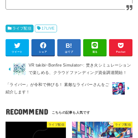
ライブ配信
17LIVE
ツイート
シェア
はてブ
送る
Pocket
VR takibi~Bonfire Simulator~: 焚き火シミュレーション
で楽しめる、クラウドファンディング資金調達開始！
「ライバー」が令和で伸びる！ 素敵なライバーさんをご
紹介します！
RECOMMEND
ライブ配信
ライブ配信