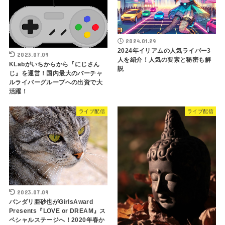
2024.01.29
2024年イリアムの人気ライバー3
2023.07.09
人を紹介！人気の要素と秘密も解
KLabがいちからから『にじさん
説
じ』を運営！国内最大のバーチャ
ルライバーグループへの出資で大
活躍！
ライブ配信
ライブ配信
2023.07.09
バンダリ亜砂也がGirlsAward
Presents『LOVE or DREAM』ス
ペシャルステージへ！2020年春か