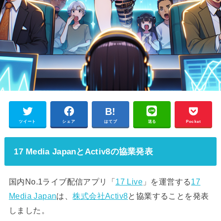
ツイート
シェア
はてブ
送る
Pocket
17 Media JapanとActiv8の協業発表
国内No.1ライブ配信アプリ「
17 Live
」を運営する
17
Media Japan
は、
株式会社Activ8
と協業することを発表
しました。