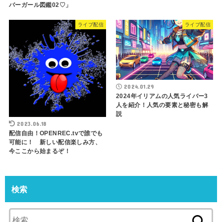
バーガール図鑑02♡」
ライブ配信
ライブ配信
2024.01.29
2024年イリアムの人気ライバー3
人を紹介！人気の要素と秘密も解
説
2023.06.18
配信自由！OPENREC.tvで誰でも
可能に！ 新しい配信楽しみ方、
今ここから始まるぞ！
検索
検