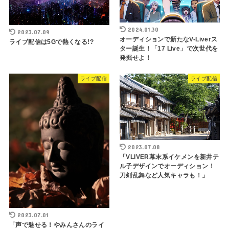
2024.01.30
2023.07.09
オーディションで新たなV-Liverス
ライブ配信は5Gで熱くなる!?
ター誕生！「17 Live」で次世代を
発掘せよ！
ライブ配信
ライブ配信
2023.07.08
「VLIVER幕末系イケメンを新井テ
ル子デザインでオーディション！
刀剣乱舞など人気キャラも！」
2023.07.01
「声で魅せる！やみんさんのライ