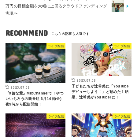
万円の目標金額を大幅に上回るクラウドファンディング
実現〜
RECOMMEND
ライブ配信
ライブ配信
2023.07.08
子どもたちが辻希美に「YouTube
2023.07.08
デビューしよう！」と勧めた！結
『#偏な愛』MixChannelで！やつ
果、辻希美がYouTuberに！
いいちろうの新番組 6月14日(金)
夜9時から配信開始！
ライブ配信
ライブ配信