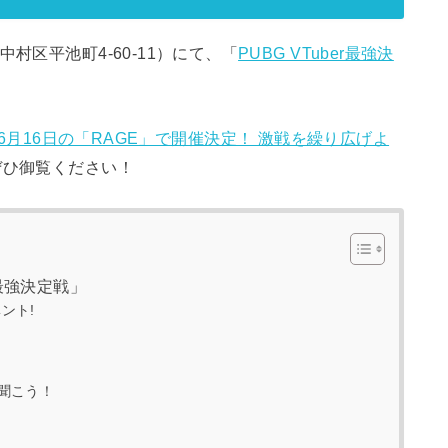
村区平池町4-60-11）にて、「
PUBG VTuber最強決
GE」が6月16日の「RAGE」で開催決定！ 激戦を繰り広げよ
ぜひ御覧ください！
r最強決定戦」
ント!
聞こう！