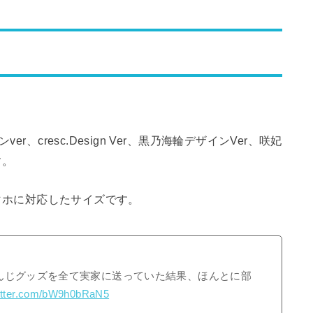
r、cresc.Design Ver、黒乃海輪デザインVer、咲妃
す。
スマホに対応したサイズです。
んじグッズを全て実家に送っていた結果、ほんとに部
witter.com/bW9h0bRaN5