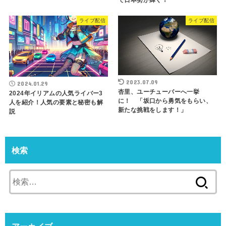
で日本勢が輝く！
ライブ配信
ライブ配信
2023.07.09
2024.01.29
杏里、ユーチューバーへ一挙
2024年イリアムの人気ライバー3
に！ 「坂口から勇気をもらい、
人を紹介！人気の要素と秘密も解
新たな挑戦をします！」
説
検索
検
索: