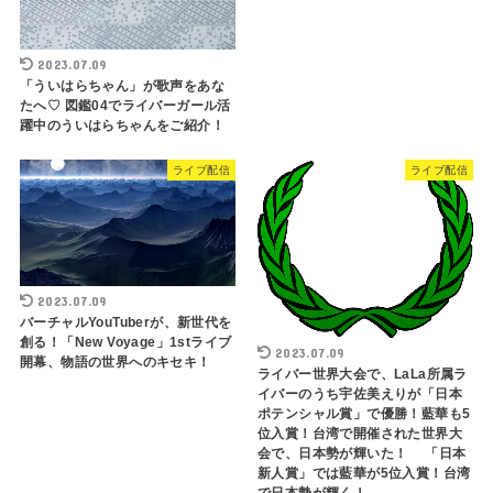
2023.07.09
「ういはらちゃん」が歌声をあな
たへ♡ 図鑑04でライバーガール活
躍中のういはらちゃんをご紹介！
ライブ配信
ライブ配信
2023.07.09
バーチャルYouTuberが、新世代を
創る！「New Voyage」1stライブ
2023.07.09
開幕、物語の世界へのキセキ！
ライバー世界大会で、LaLa所属ラ
イバーのうち宇佐美えりが「日本
ポテンシャル賞」で優勝！藍華も5
位入賞！台湾で開催された世界大
会で、日本勢が輝いた！ 「日本
新人賞」では藍華が5位入賞！台湾