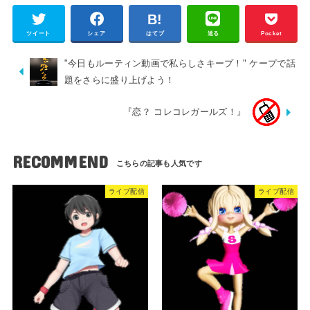
ツイート
シェア
はてブ
送る
Pocket
"今日もルーティン動画で私らしさキープ！" ケープで話
題をさらに盛り上げよう！
『恋？ コレコレガールズ！』
RECOMMEND
ライブ配信
ライブ配信