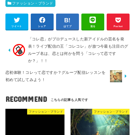
ファッション・ブランド
ツイート
シェア
はてブ
送る
Pocket
「コレ恋」がプロデュースした新アイドルの芸名を発
表！ライブ配信の王「コレコレ」が放つ今最も注目のグ
ループ名は、恋とは何かを問う「コレって恋です
か？」！！
恋初体験！コレって恋ですか？グループ配信レッスンを
初めて試してみよう！
RECOMMEND
ファッション・ブランド
ファッション・ブランド