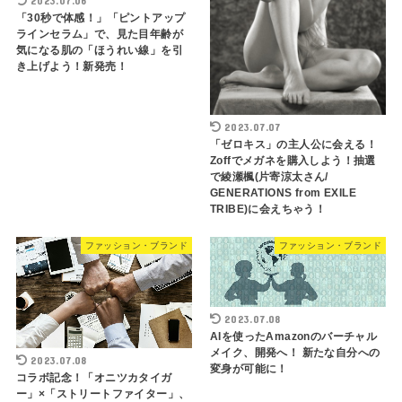
2023.07.06
「30秒で体感！」「ピントアップ
ラインセラム」で、見た目年齢が
気になる肌の「ほうれい線」を引
き上げよう！新発売！
2023.07.07
「ゼロキス」の主人公に会える！
Zoffでメガネを購入しよう！抽選
で綾瀬楓(片寄涼太さん/
GENERATIONS from EXILE
TRIBE)に会えちゃう！
ファッション・ブランド
ファッション・ブランド
2023.07.08
AIを使ったAmazonのバーチャル
メイク、開発へ！ 新たな自分への
2023.07.08
変身が可能に！
コラボ記念！「オニツカタイガ
ー」×「ストリートファイター」、