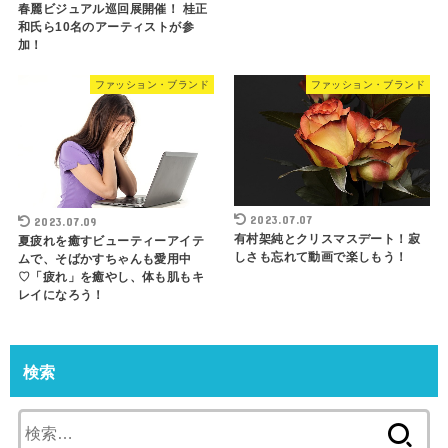
春麗ビジュアル巡回展開催！ 桂正
和氏ら10名のアーティストが参
加！
ファッション・ブランド
ファッション・ブランド
2023.07.07
2023.07.09
有村架純とクリスマスデート！寂
夏疲れを癒すビューティーアイテ
しさも忘れて動画で楽しもう！
ムで、そばかすちゃんも愛用中
♡「疲れ」を癒やし、体も肌もキ
レイになろう！
検索
検