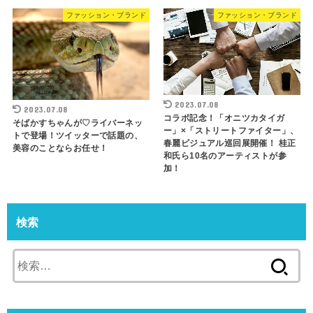
ファッション・ブランド
ファッション・ブランド
2023.07.08
2023.07.08
コラボ記念！「オニツカタイガ
そばかすちゃんが♡ライバーネッ
ー」×「ストリートファイター」、
トで登場！ツイッターで話題の、
春麗ビジュアル巡回展開催！ 桂正
美容のことならお任せ！
和氏ら10名のアーティストが参
加！
検索
検
索: