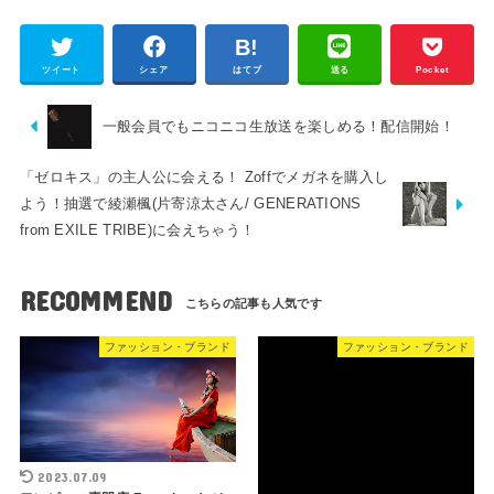
ツイート
シェア
はてブ
送る
Pocket
一般会員でもニコニコ生放送を楽しめる！配信開始！
「ゼロキス」の主人公に会える！ Zoffでメガネを購入し
よう！抽選で綾瀬楓(片寄涼太さん/ GENERATIONS
from EXILE TRIBE)に会えちゃう！
RECOMMEND
ファッション・ブランド
ファッション・ブランド
2023.07.09