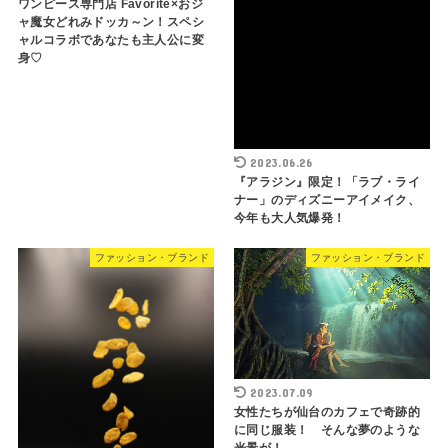
ワンピース専門店 Favorite×おジ
ャ魔女どれみドッカ～ン！スペシ
ャルコラボであなたも主人公に変
身♡
2023.06.26
『アラジン』限定！「ラブ・ライ
ナー」のディズニーアイメイク、
今年も大人気爆発！
ファッション・ブランド
ファッション・ブランド
2023.07.09
女性たちが仙台のカフェで奇跡的
に同じ服装！ そんな夢のような
光景が！