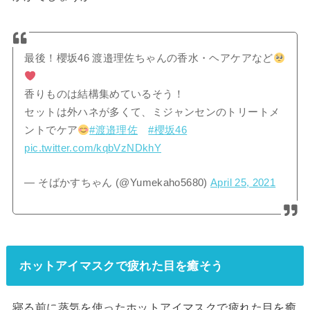
最後！櫻坂46 渡邉理佐ちゃんの香水・ヘアケアなど
香りものは結構集めているそう！
セットは外ハネが多くて、ミジャンセンのトリートメ
ントでケア
#渡邉理佐
#櫻坂46
pic.twitter.com/kqbVzNDkhY
— そばかすちゃん (@Yumekaho5680)
April 25, 2021
ホットアイマスクで疲れた目を癒そう
寝る前に蒸気を使ったホットアイマスクで疲れた目を癒