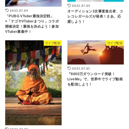
2023.07.09
2023.07.09
オーディション3次審査進出者、コ
「PUBG VTuber最強決定戦」
レコレガールズが発表！さあ、応
×「ナゴヤVTuberまつり」コラボ
援しよう！
開催決定！最強を決めよう！参加
VTuber募集中！
ライブ配信
ライブ配信
2023.07.03
『8000万ダウンロード突破！
LiveMe』で、世界中でライブ動画
を配信しよう！