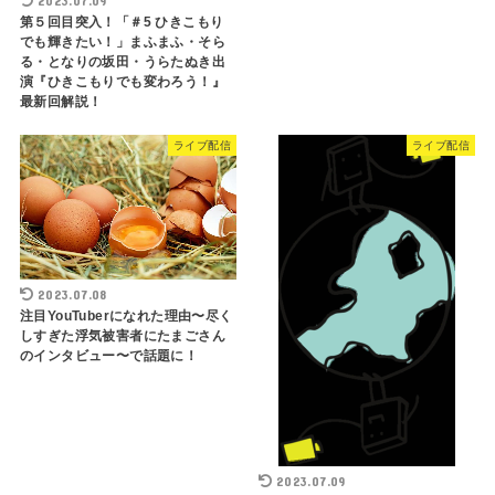
2023.07.09
第５回目突入！「＃5 ひきこもり
でも輝きたい！」まふまふ・そら
る・となりの坂田・うらたぬき出
演『ひきこもりでも変わろう！』
最新回解説！
ライブ配信
ライブ配信
2023.07.08
注目YouTuberになれた理由〜尽く
しすぎた浮気被害者にたまごさん
のインタビュー〜で話題に！
2023.07.09