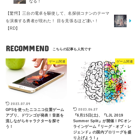
なる！
【驚愕】三台の電卓を駆使して、名探偵コナンのテーマ
を演奏する勇者が現れた！ 目を見張るほど凄い！
【RD】
RECOMMEND
ゲーム関連
ゲーム関連
2023.07.09
2023.06.27
GPSを使ったニコニコ位置ゲーム
アプリ、ドワンゴが発表！音楽を
『6月15日(土)、『LJL 2019
流しながらキャラクターを探そ
Summer Split』が開催！PCオン
う！
ラインゲーム『リーグ・オブ・レ
ジェンド』の国内プロリーグを盛
り上げよう！』