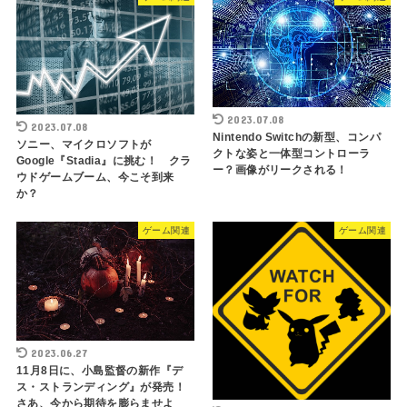
2023.07.08
2023.07.08
Nintendo Switchの新型、コンパ
ソニー、マイクロソフトが
クトな姿と一体型コントローラ
Google『Stadia』に挑む！ クラ
ー？画像がリークされる！
ウドゲームブーム、今こそ到来
か？
ゲーム関連
ゲーム関連
2023.06.27
11月8日に、小島監督の新作『デ
ス・ストランディング』が発売！
さあ、今から期待を膨らませよ