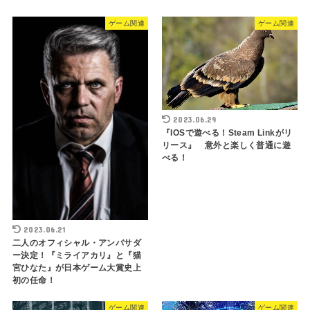
ゲーム関連
ゲーム関連
2023.06.29
『IOSで遊べる！Steam Linkがリ
リース』 意外と楽しく普通に遊
べる！
2023.06.21
二人のオフィシャル・アンバサダ
ー決定！『ミライアカリ』と『猫
宮ひなた』が日本ゲーム大賞史上
初の任命！
ゲーム関連
ゲーム関連