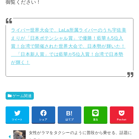
御覧ください！
ライバー世界大会で、LaLa所属ライバーのうち宇佐美
えりが「日本ポテンシャル賞」で優勝！藍華も5位入
賞！台湾で開催された世界大会で、日本勢が輝いた！
「日本新人賞」では藍華が5位入賞！台湾で日本勢
が輝く！
ゲーム関連
ツイート
シェア
はてブ
送る
Pocket
女性がラマをタクシーのように普段から乗せる、話題に