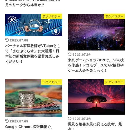
月のリークから本当か？
テクノロジー
テクノロジー
2023.07.08
バーチャル家庭教師がVTuberとし
て『まなぶてらす』に大活躍！日
2023.07.09
本初の新感覚体験を是非お楽しみ
東京ゲームショウ2019で、5Gの力
ください！
を体感！ドコモブースでAR観戦や
ゲーム大会を楽しもう！
テクノロジー
テクノロジー
2023.07.04
2023.07.09
風景を落書き風に変える技術、最
Google Chrome拡張機能で、
高！