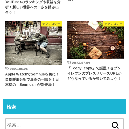
YouTuberのランキングや収益を分
析！新しい世界への一歩を踏み出
そう！
テクノロジー
テクノロジー
2023.07.09
「_copy_copy」で話題！セブン
2023.06.26
イレブンのプレスリリースURLが
Apple WatchでSomnusを腕に！
どうなっているか覗いてみよう！
自動睡眠分析で最高の一眠を！日
本初の「Somnus」が新登場！
検索
検